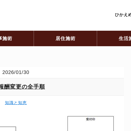
ひかえめ
事施術
居住施術
生活
2026/01/30
報酬変更の全手順
知識と知恵