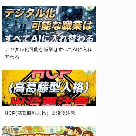
デジタル化可能な職業はすべてAIに入れ
替わる
HCP(高葛藤型人格）出没要注意