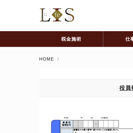
税金施術
仕
HOME
〉
役員