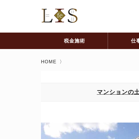
税金施術
仕
HOME
〉
マンションの