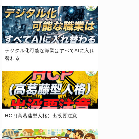
デジタル化可能な職業はすべてAIに入れ
替わる
HCP(高葛藤型人格）出没要注意