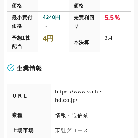
価格
価格
5.5％
4340円
最小買付
売買利回
～
価格
り
4円
3月
予想1株
本決算
配当
企業情報
https://www.valtes-
ＵＲＬ
hd.co.jp/
業種
情報・通信業
上場市場
東証グロース