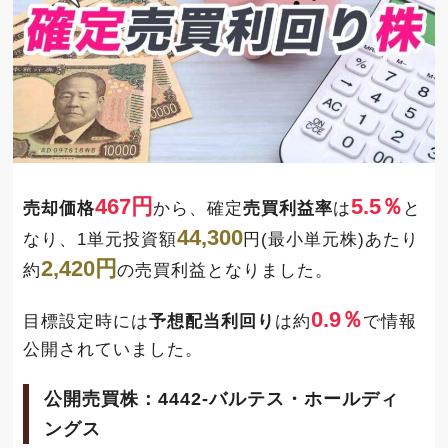
467円
5.5％
売却価格
から、確定
売買利益率
は
と
44,300
なり、1単元投資額
円(最小単元株)あたり
2,420円
約
の売買利益となりました。
0.9％
目標設定時には
予想配当利回り
は約
で情報
公開されていました。
公開売買株：4442-バルテス・ホールディ
ングス