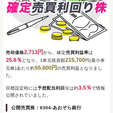
2,713円
売却価格
から、確定
売買利益率
は
25.8％
215,700
となり、1単元投資額
円(最小単
55,600円
元株)あたり約
の売買利益となりまし
た。
3.5％
目標設定時には
予想配当利回り
は約
で情報
公開されていました。
公開売買株：8304-あおぞら銀行