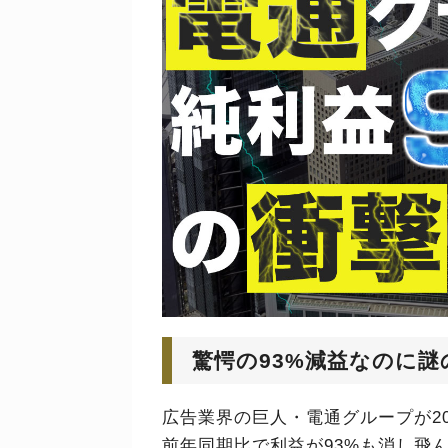
驚愕の93%減益なのに謎
広告業界の巨人・電通グループが2
前年同期比で利益が93%も消し飛